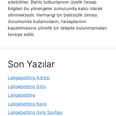
edebilirler. Bahis tutkunlarının üyelik hesap
bilgileri bu yönergeler sonucunda kalıcı olarak
silinmektedir. Herhangi bir belirsizlik olması
durumunda kullanıcıların, hesaplarının
kapatılmasına yönelik bir talepte bulunmamaları
tavsiye edilir.
Son Yazılar
Laligabetting Adresi
Laligabetting Giriş
Laligabetting
Laligabetting Kayıt
Laligabetting Giriş Sayfası