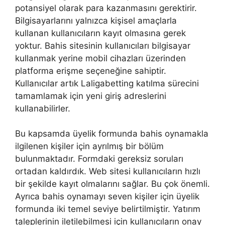
potansiyel olarak para kazanmasını gerektirir.
Bilgisayarlarını yalnızca kişisel amaçlarla
kullanan kullanıcıların kayıt olmasına gerek
yoktur. Bahis sitesinin kullanıcıları bilgisayar
kullanmak yerine mobil cihazları üzerinden
platforma erişme seçeneğine sahiptir.
Kullanıcılar artık Laligabetting katılma sürecini
tamamlamak için yeni giriş adreslerini
kullanabilirler.
Bu kapsamda üyelik formunda bahis oynamakla
ilgilenen kişiler için ayrılmış bir bölüm
bulunmaktadır. Formdaki gereksiz soruları
ortadan kaldırdık. Web sitesi kullanıcıların hızlı
bir şekilde kayıt olmalarını sağlar. Bu çok önemli.
Ayrıca bahis oynamayı seven kişiler için üyelik
formunda iki temel seviye belirtilmiştir. Yatırım
taleplerinin iletilebilmesi için kullanıcıların onay