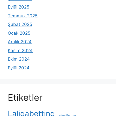
Eylül 2025
Temmuz 2025
Şubat 2025
Ocak 2025
Aralık 2024
Kasım 2024
Ekim 2024
Eylül 2024
Etiketler
Laligabetting
Laliga Betting