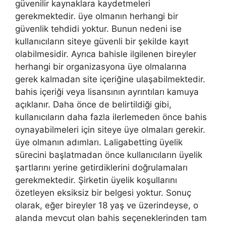
güvenilir kaynaklara kaydetmeleri
gerekmektedir. üye olmanın herhangi bir
güvenlik tehdidi yoktur. Bunun nedeni ise
kullanıcıların siteye güvenli bir şekilde kayıt
olabilmesidir. Ayrıca bahisle ilgilenen bireyler
herhangi bir organizasyona üye olmalarına
gerek kalmadan site içeriğine ulaşabilmektedir.
bahis içeriği veya lisansının ayrıntıları kamuya
açıklanır. Daha önce de belirtildiği gibi,
kullanıcıların daha fazla ilerlemeden önce bahis
oynayabilmeleri için siteye üye olmaları gerekir.
üye olmanın adımları. Laligabetting üyelik
sürecini başlatmadan önce kullanıcıların üyelik
şartlarını yerine getirdiklerini doğrulamaları
gerekmektedir. Şirketin üyelik koşullarını
özetleyen eksiksiz bir belgesi yoktur. Sonuç
olarak, eğer bireyler 18 yaş ve üzerindeyse, o
alanda mevcut olan bahis seçeneklerinden tam