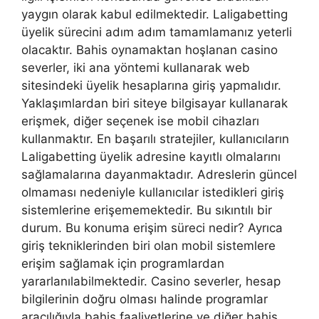
yaygın olarak kabul edilmektedir. Laligabetting
üyelik sürecini adım adım tamamlamanız yeterli
olacaktır. Bahis oynamaktan hoşlanan casino
severler, iki ana yöntemi kullanarak web
sitesindeki üyelik hesaplarına giriş yapmalıdır.
Yaklaşımlardan biri siteye bilgisayar kullanarak
erişmek, diğer seçenek ise mobil cihazları
kullanmaktır. En başarılı stratejiler, kullanıcıların
Laligabetting üyelik adresine kayıtlı olmalarını
sağlamalarına dayanmaktadır. Adreslerin güncel
olmaması nedeniyle kullanıcılar istedikleri giriş
sistemlerine erişememektedir. Bu sıkıntılı bir
durum. Bu konuma erişim süreci nedir? Ayrıca
giriş tekniklerinden biri olan mobil sistemlere
erişim sağlamak için programlardan
yararlanılabilmektedir. Casino severler, hesap
bilgilerinin doğru olması halinde programlar
aracılığıyla bahis faaliyetlerine ve diğer bahis