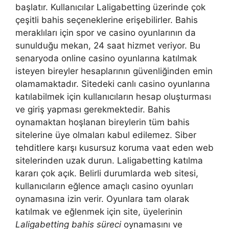
başlatır. Kullanıcılar Laligabetting üzerinde çok
çeşitli bahis seçeneklerine erişebilirler. Bahis
meraklıları için spor ve casino oyunlarının da
sunulduğu mekan, 24 saat hizmet veriyor. Bu
senaryoda online casino oyunlarına katılmak
isteyen bireyler hesaplarının güvenliğinden emin
olamamaktadır. Sitedeki canlı casino oyunlarına
katılabilmek için kullanıcıların hesap oluşturması
ve giriş yapması gerekmektedir. Bahis
oynamaktan hoşlanan bireylerin tüm bahis
sitelerine üye olmaları kabul edilemez. Siber
tehditlere karşı kusursuz koruma vaat eden web
sitelerinden uzak durun. Laligabetting katılma
kararı çok açık. Belirli durumlarda web sitesi,
kullanıcıların eğlence amaçlı casino oyunları
oynamasına izin verir. Oyunlara tam olarak
katılmak ve eğlenmek için site, üyelerinin
Laligabetting bahis süreci
oynamasını ve