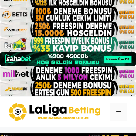
İçeriğe
atla
Menü