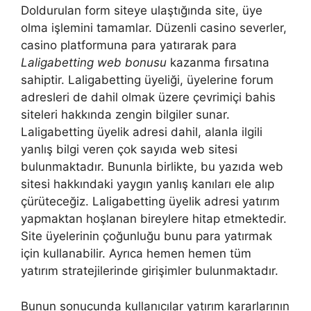
Doldurulan form siteye ulaştığında site, üye
olma işlemini tamamlar. Düzenli casino severler,
casino platformuna para yatırarak para
Laligabetting web bonusu
kazanma fırsatına
sahiptir. Laligabetting üyeliği, üyelerine forum
adresleri de dahil olmak üzere çevrimiçi bahis
siteleri hakkında zengin bilgiler sunar.
Laligabetting üyelik adresi dahil, alanla ilgili
yanlış bilgi veren çok sayıda web sitesi
bulunmaktadır. Bununla birlikte, bu yazıda web
sitesi hakkındaki yaygın yanlış kanıları ele alıp
çürüteceğiz. Laligabetting üyelik adresi yatırım
yapmaktan hoşlanan bireylere hitap etmektedir.
Site üyelerinin çoğunluğu bunu para yatırmak
için kullanabilir. Ayrıca hemen hemen tüm
yatırım stratejilerinde girişimler bulunmaktadır.
Bunun sonucunda kullanıcılar yatırım kararlarının