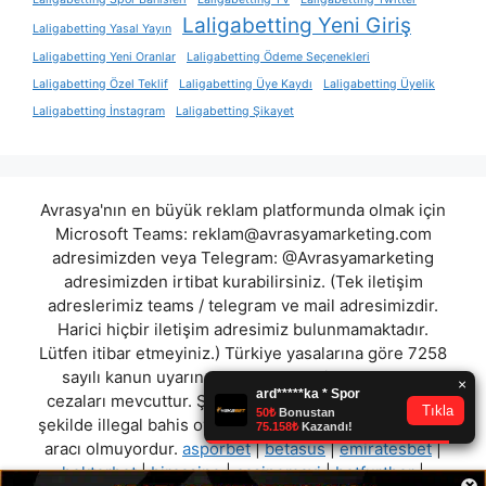
Laligabetting Yeni Giriş
Laligabetting Yasal Yayın
Laligabetting Yeni Oranlar
Laligabetting Ödeme Seçenekleri
Laligabetting Özel Teklif
Laligabetting Üye Kaydı
Laligabetting Üyelik
Laligabetting İnstagram
Laligabetting Şikayet
Avrasya'nın en büyük reklam platformunda olmak için
Microsoft Teams:
reklam@avrasyamarketing.com
adresimizden veya Telegram: @Avrasyamarketing
adresimizden irtibat kurabilirsiniz. (Tek iletişim
adreslerimiz teams / telegram ve mail adresimizdir.
Harici hiçbir iletişim adresimiz bulunmamaktadır.
Lütfen itibar etmeyiniz.) Türkiye yasalarına göre 7258
sayılı kanun uyarınca yasa dışı bahis oynamanın
cezaları mevcuttur. Şu an bulunduğunuz site hiç bir
şekilde illegal bahis oyunları oynatmıyor ve oynamaya
aracı olmuyordur.
asporbet
|
betasus
|
emiratesbet
|
hektorbet
|
bircasino
|
casinomavi
|
betfurther
|
×