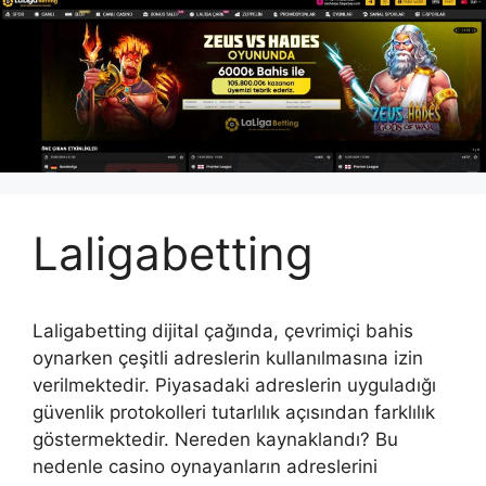
Laligabetting
Laligabetting dijital çağında, çevrimiçi bahis
oynarken çeşitli adreslerin kullanılmasına izin
verilmektedir. Piyasadaki adreslerin uyguladığı
güvenlik protokolleri tutarlılık açısından farklılık
göstermektedir. Nereden kaynaklandı? Bu
nedenle casino oynayanların adreslerini