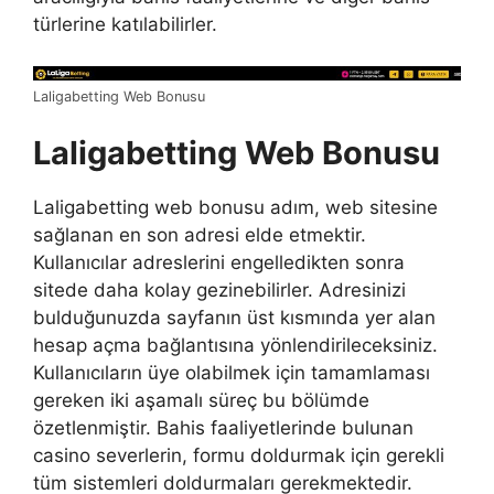
türlerine katılabilirler.
Laligabetting Web Bonusu
Laligabetting Web Bonusu
Laligabetting web bonusu adım, web sitesine
sağlanan en son adresi elde etmektir.
Kullanıcılar adreslerini engelledikten sonra
sitede daha kolay gezinebilirler. Adresinizi
bulduğunuzda sayfanın üst kısmında yer alan
hesap açma bağlantısına yönlendirileceksiniz.
Kullanıcıların üye olabilmek için tamamlaması
gereken iki aşamalı süreç bu bölümde
özetlenmiştir. Bahis faaliyetlerinde bulunan
casino severlerin, formu doldurmak için gerekli
tüm sistemleri doldurmaları gerekmektedir.