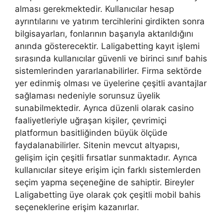
alması gerekmektedir. Kullanıcılar hesap
ayrıntılarını ve yatırım tercihlerini girdikten sonra
bilgisayarları, fonlarının başarıyla aktarıldığını
anında gösterecektir. Laligabetting kayıt işlemi
sırasında kullanıcılar güvenli ve birinci sınıf bahis
sistemlerinden yararlanabilirler. Firma sektörde
yer edinmiş olması ve üyelerine çeşitli avantajlar
sağlaması nedeniyle sorunsuz üyelik
sunabilmektedir. Ayrıca düzenli olarak casino
faaliyetleriyle uğraşan kişiler, çevrimiçi
platformun basitliğinden büyük ölçüde
faydalanabilirler. Sitenin mevcut altyapısı,
gelişim için çeşitli fırsatlar sunmaktadır. Ayrıca
kullanıcılar siteye erişim için farklı sistemlerden
seçim yapma seçeneğine de sahiptir. Bireyler
Laligabetting üye olarak çok çeşitli mobil bahis
seçeneklerine erişim kazanırlar.