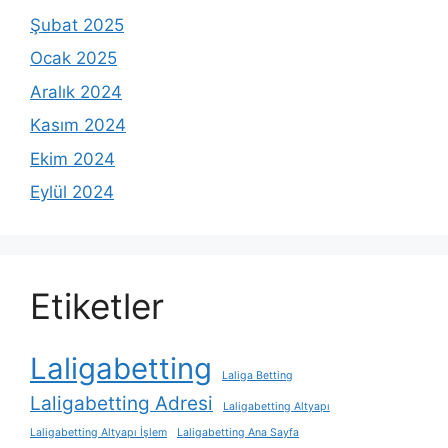
Şubat 2025
Ocak 2025
Aralık 2024
Kasım 2024
Ekim 2024
Eylül 2024
Etiketler
Laligabetting
Laliga Betting
Laligabetting Adresi
Laligabetting Altyapı
Laligabetting Altyapı İşlem
Laligabetting Ana Sayfa