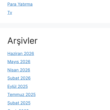
Para Yatırma
Tv
Arşivler
Haziran 2026
Mayıs 2026
Nisan 2026
Şubat 2026
Eylül 2025
Temmuz 2025
Şubat 2025