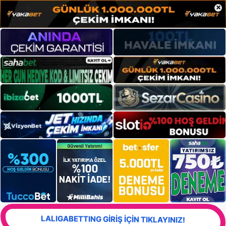
×
LALIGABETTING GİRİŞ İÇİN TIKLAYINIZ!