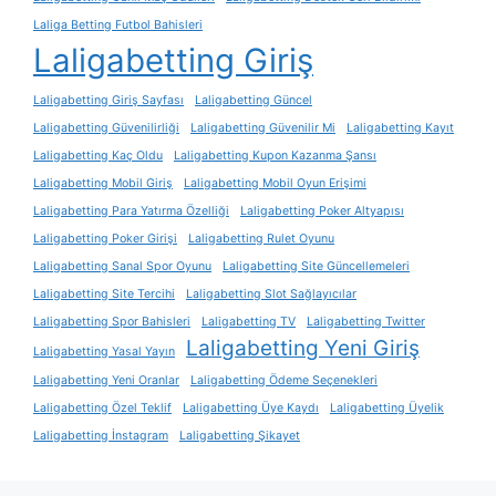
Laliga Betting Futbol Bahisleri
Laligabetting Giriş
Laligabetting Giriş Sayfası
Laligabetting Güncel
Laligabetting Güvenilirliği
Laligabetting Güvenilir Mi
Laligabetting Kayıt
Laligabetting Kaç Oldu
Laligabetting Kupon Kazanma Şansı
Laligabetting Mobil Giriş
Laligabetting Mobil Oyun Erişimi
Laligabetting Para Yatırma Özelliği
Laligabetting Poker Altyapısı
Laligabetting Poker Girişi
Laligabetting Rulet Oyunu
Laligabetting Sanal Spor Oyunu
Laligabetting Site Güncellemeleri
Laligabetting Site Tercihi
Laligabetting Slot Sağlayıcılar
Laligabetting Spor Bahisleri
Laligabetting TV
Laligabetting Twitter
Laligabetting Yeni Giriş
Laligabetting Yasal Yayın
Laligabetting Yeni Oranlar
Laligabetting Ödeme Seçenekleri
Laligabetting Özel Teklif
Laligabetting Üye Kaydı
Laligabetting Üyelik
Laligabetting İnstagram
Laligabetting Şikayet