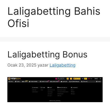
Laligabetting Bahis
Ofisi
Laligabetting Bonus
Ocak 23, 2025
yazar
Laligabetting