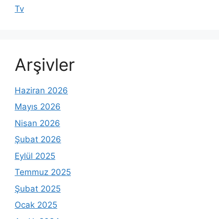
Tv
Arşivler
Haziran 2026
Mayıs 2026
Nisan 2026
Şubat 2026
Eylül 2025
Temmuz 2025
Şubat 2025
Ocak 2025