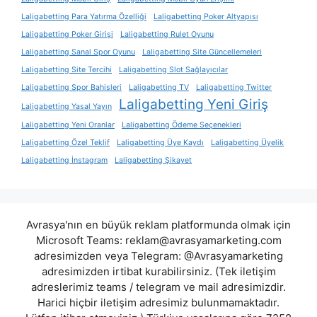
Laligabetting Para Yatırma Özelliği
Laligabetting Poker Altyapısı
Laligabetting Poker Girişi
Laligabetting Rulet Oyunu
Laligabetting Sanal Spor Oyunu
Laligabetting Site Güncellemeleri
Laligabetting Site Tercihi
Laligabetting Slot Sağlayıcılar
Laligabetting Spor Bahisleri
Laligabetting TV
Laligabetting Twitter
Laligabetting Yeni Giriş
Laligabetting Yasal Yayın
Laligabetting Yeni Oranlar
Laligabetting Ödeme Seçenekleri
Laligabetting Özel Teklif
Laligabetting Üye Kaydı
Laligabetting Üyelik
Laligabetting İnstagram
Laligabetting Şikayet
Avrasya'nın en büyük reklam platformunda olmak için
Microsoft Teams:
reklam@avrasyamarketing.com
adresimizden veya Telegram: @Avrasyamarketing
adresimizden irtibat kurabilirsiniz. (Tek iletişim
adreslerimiz teams / telegram ve mail adresimizdir.
Harici hiçbir iletişim adresimiz bulunmamaktadır.