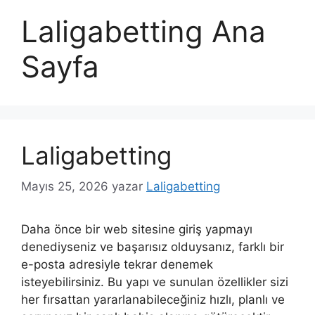
Laligabetting Ana
Sayfa
Laligabetting
Mayıs 25, 2026
yazar
Laligabetting
Daha önce bir web sitesine giriş yapmayı
denediyseniz ve başarısız olduysanız, farklı bir
e-posta adresiyle tekrar denemek
isteyebilirsiniz. Bu yapı ve sunulan özellikler sizi
her fırsattan yararlanabileceğiniz hızlı, planlı ve