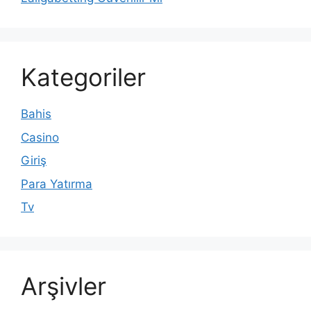
Kategoriler
Bahis
Casino
Giriş
Para Yatırma
Tv
Arşivler