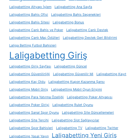
Laligabetting Altyapı İşlem
Laligabetting Ana Sayfa
Laligabetting Bahis Ofisi
Laligabetting Bahis Seçenekleri
Laligabetting Bahis Sitesi
Laligabetting Bonus
Laligabetting Canlı Bahis ve Poker
Laligabetting Canlı Destek
Laligabetting Canlı Maç Ödülleri
Laligabetting Destek Geri Bildirimi
Laliga Betting Futbol Bahisleri
Laligabetting Giriş
Laligabetting Giriş Sayfası
Laligabetting Güncel
Laligabetting Güvenilirliği
Laligabetting Güvenilir Mi
Laligabetting Kayıt
Laligabetting Kaç Oldu
Laligabetting Kupon Kazanma Şansı
Laligabetting Mobil Giriş
Laligabetting Mobil Oyun Erişimi
Laligabetting Para Yatırma Özelliği
Laligabetting Poker Altyapısı
Laligabetting Poker Girişi
Laligabetting Rulet Oyunu
Laligabetting Sanal Spor Oyunu
Laligabetting Site Güncellemeleri
Laligabetting Site Tercihi
Laligabetting Slot Sağlayıcılar
Laligabetting Spor Bahisleri
Laligabetting TV
Laligabetting Twitter
Laligabetting Yeni Giriş
Laligabetting Yasal Yayın