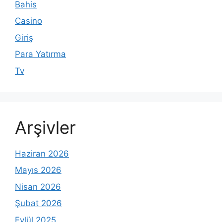
Bahis
Casino
Giriş
Para Yatırma
Tv
Arşivler
Haziran 2026
Mayıs 2026
Nisan 2026
Şubat 2026
Eylül 2025