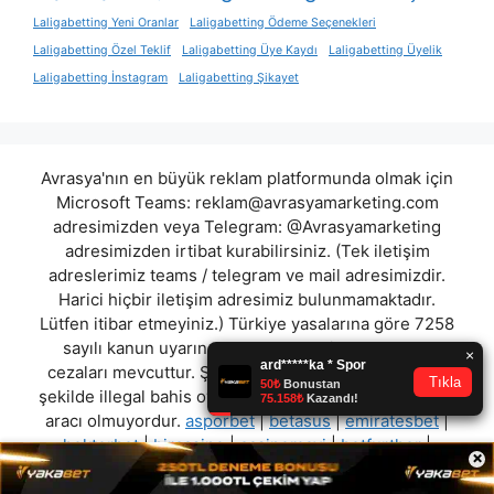
Laligabetting Yeni Oranlar
Laligabetting Ödeme Seçenekleri
Laligabetting Özel Teklif
Laligabetting Üye Kaydı
Laligabetting Üyelik
Laligabetting İnstagram
Laligabetting Şikayet
Avrasya'nın en büyük reklam platformunda olmak için
Microsoft Teams:
reklam@avrasyamarketing.com
adresimizden veya Telegram: @Avrasyamarketing
adresimizden irtibat kurabilirsiniz. (Tek iletişim
adreslerimiz teams / telegram ve mail adresimizdir.
Harici hiçbir iletişim adresimiz bulunmamaktadır.
Lütfen itibar etmeyiniz.) Türkiye yasalarına göre 7258
sayılı kanun uyarınca yasa dışı bahis oynamanın
cezaları mevcuttur. Şu an bulunduğunuz site hiç bir
şekilde illegal bahis oyunları oynatmıyor ve oynamaya
aracı olmuyordur.
asporbet
|
betasus
|
emiratesbet
|
hektorbet
|
bircasino
|
casinomavi
|
betfurther
|
×
casinomavi