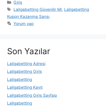
Kategoriler
Giriş
Etiketler
Laligabetting Güvenilir Mi
,
Laligabetting
Kupon Kazanma Şansı
Yorum yap
Son Yazılar
Laligabetting Adresi
Laligabetting Giriş
Laligabetting
Laligabetting Kayıt
Laligabetting Giriş Sayfası
Laligabetting