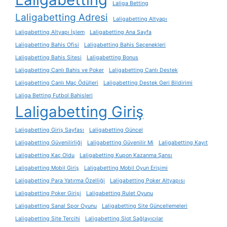
Laliga Betting
Laligabetting Adresi
Laligabetting Altyapı
Laligabetting Altyapı İşlem
Laligabetting Ana Sayfa
Laligabetting Bahis Ofisi
Laligabetting Bahis Seçenekleri
Laligabetting Bahis Sitesi
Laligabetting Bonus
Laligabetting Canlı Bahis ve Poker
Laligabetting Canlı Destek
Laligabetting Canlı Maç Ödülleri
Laligabetting Destek Geri Bildirimi
Laliga Betting Futbol Bahisleri
Laligabetting Giriş
Laligabetting Giriş Sayfası
Laligabetting Güncel
Laligabetting Güvenilirliği
Laligabetting Güvenilir Mi
Laligabetting Kayıt
Laligabetting Kaç Oldu
Laligabetting Kupon Kazanma Şansı
Laligabetting Mobil Giriş
Laligabetting Mobil Oyun Erişimi
Laligabetting Para Yatırma Özelliği
Laligabetting Poker Altyapısı
Laligabetting Poker Girişi
Laligabetting Rulet Oyunu
Laligabetting Sanal Spor Oyunu
Laligabetting Site Güncellemeleri
Laligabetting Site Tercihi
Laligabetting Slot Sağlayıcılar