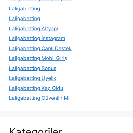
Laligabetting
Laligabetting
Laligabetting Altyapı
Laligabetting İnstagram
Laligabetting Canlı Destek
Laligabetting Mobil Giriş
Laligabetting Bonus
Laligabetting Üyelik
Laligabetting Kaç Oldu
Laligabetting Güvenilir Mi
Kategoriler