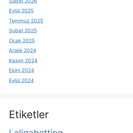
Şubat 2026
Eylül 2025
Temmuz 2025
Şubat 2025
Ocak 2025
Aralık 2024
Kasım 2024
Ekim 2024
Eylül 2024
Etiketler
Laligabetting