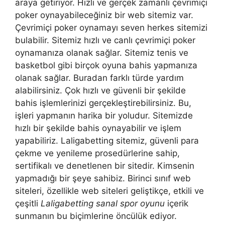
araya getiriyor. Hızlı ve gerçek zamanlı çevrimiçi
poker oynayabileceğiniz bir web sitemiz var.
Çevrimiçi poker oynamayı seven herkes sitemizi
bulabilir. Sitemiz hızlı ve canlı çevrimiçi poker
oynamanıza olanak sağlar. Sitemiz tenis ve
basketbol gibi birçok oyuna bahis yapmanıza
olanak sağlar. Buradan farklı türde yardım
alabilirsiniz. Çok hızlı ve güvenli bir şekilde
bahis işlemlerinizi gerçekleştirebilirsiniz. Bu,
işleri yapmanın harika bir yoludur. Sitemizde
hızlı bir şekilde bahis oynayabilir ve işlem
yapabiliriz. Laligabetting sitemiz, güvenli para
çekme ve yenileme prosedürlerine sahip,
sertifikalı ve denetlenen bir sitedir. Kimsenin
yapmadığı bir şeye sahibiz. Birinci sınıf web
siteleri, özellikle web siteleri geliştikçe, etkili ve
çeşitli
Laligabetting sanal spor oyunu
içerik
sunmanın bu biçimlerine öncülük ediyor.