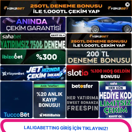
×
LALIGABETTING GİRİŞ İÇİN TIKLAYINIZ!