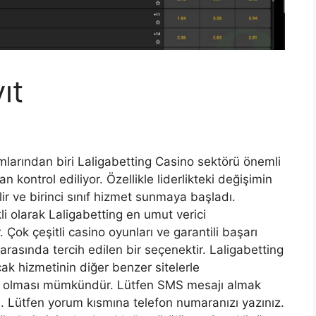
ıt
rmlarından biri Laligabetting Casino sektörü önemli
n kontrol ediliyor. Özellikle liderlikteki değişimin
r ve birinci sınıf hizmet sunmaya başladı.
i olarak Laligabetting en umut verici
Çok çeşitli casino oyunları ve garantili başarı
arasında tercih edilen bir seçenektir. Laligabetting
ak hizmetinin diğer benzer sitelerle
ilir olması mümkündür. Lütfen SMS mesajı almak
in. Lütfen yorum kısmına telefon numaranızı yazınız.