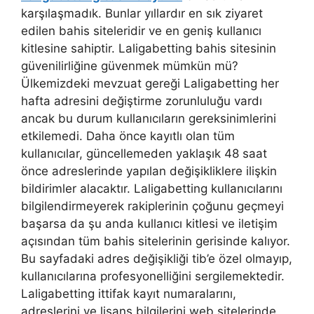
karşılaşmadık. Bunlar yıllardır en sık ziyaret
edilen bahis siteleridir ve en geniş kullanıcı
kitlesine sahiptir. Laligabetting bahis sitesinin
güvenilirliğine güvenmek mümkün mü?
Ülkemizdeki mevzuat gereği Laligabetting her
hafta adresini değiştirme zorunluluğu vardı
ancak bu durum kullanıcıların gereksinimlerini
etkilemedi. Daha önce kayıtlı olan tüm
kullanıcılar, güncellemeden yaklaşık 48 saat
önce adreslerinde yapılan değişikliklere ilişkin
bildirimler alacaktır. Laligabetting kullanıcılarını
bilgilendirmeyerek rakiplerinin çoğunu geçmeyi
başarsa da şu anda kullanıcı kitlesi ve iletişim
açısından tüm bahis sitelerinin gerisinde kalıyor.
Bu sayfadaki adres değişikliği tib’e özel olmayıp,
kullanıcılarına profesyonelliğini sergilemektedir.
Laligabetting ittifak kayıt numaralarını,
adreslerini ve lisans bilgilerini web sitelerinde