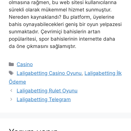
olmasına rağmen, bu web sitesi kullanıcılarına
sürekli olarak mükemmel hizmet sunmuştur.
Nereden kaynaklandı? Bu platform, üyelerine
bahis oynayabilecekleri geniş bir oyun yelpazesi
sunmaktadır. Çevrimiçi bahislerin artan
popülaritesi, spor bahislerinin internette daha
da öne çıkmasını sağlamıştır.
Kategoriler
Casino
Etiketler
Laligabetting Casino Oyunu
,
Laligabetting İlk
Ödeme
Laligabetting Rulet Oyunu
Laligabetting Telegram