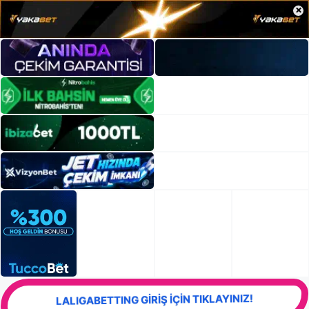
×
LALIGABETTING GİRİŞ İÇİN TIKLAYINIZ!