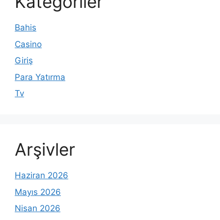
Kategoriler
Bahis
Casino
Giriş
Para Yatırma
Tv
Arşivler
Haziran 2026
Mayıs 2026
Nisan 2026