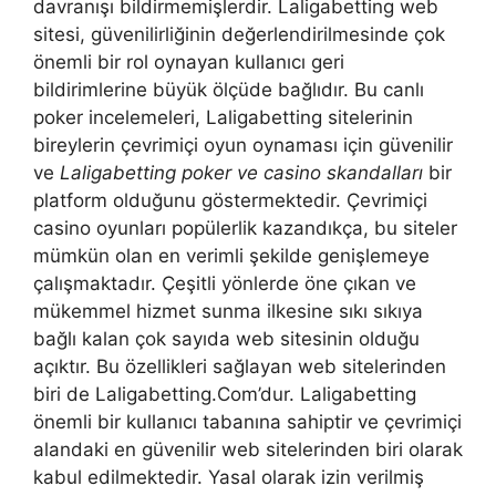
davranışı bildirmemişlerdir. Laligabetting web
sitesi, güvenilirliğinin değerlendirilmesinde çok
önemli bir rol oynayan kullanıcı geri
bildirimlerine büyük ölçüde bağlıdır. Bu canlı
poker incelemeleri, Laligabetting sitelerinin
bireylerin çevrimiçi oyun oynaması için güvenilir
ve
Laligabetting poker ve casino skandalları
bir
platform olduğunu göstermektedir. Çevrimiçi
casino oyunları popülerlik kazandıkça, bu siteler
mümkün olan en verimli şekilde genişlemeye
çalışmaktadır. Çeşitli yönlerde öne çıkan ve
mükemmel hizmet sunma ilkesine sıkı sıkıya
bağlı kalan çok sayıda web sitesinin olduğu
açıktır. Bu özellikleri sağlayan web sitelerinden
biri de Laligabetting.Com’dur. Laligabetting
önemli bir kullanıcı tabanına sahiptir ve çevrimiçi
alandaki en güvenilir web sitelerinden biri olarak
kabul edilmektedir. Yasal olarak izin verilmiş