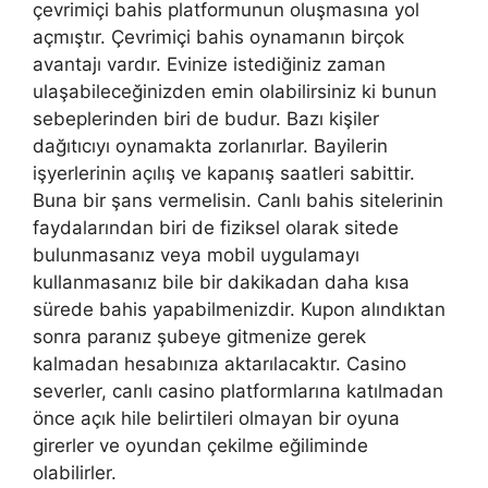
çevrimiçi bahis platformunun oluşmasına yol
açmıştır. Çevrimiçi bahis oynamanın birçok
avantajı vardır. Evinize istediğiniz zaman
ulaşabileceğinizden emin olabilirsiniz ki bunun
sebeplerinden biri de budur. Bazı kişiler
dağıtıcıyı oynamakta zorlanırlar. Bayilerin
işyerlerinin açılış ve kapanış saatleri sabittir.
Buna bir şans vermelisin. Canlı bahis sitelerinin
faydalarından biri de fiziksel olarak sitede
bulunmasanız veya mobil uygulamayı
kullanmasanız bile bir dakikadan daha kısa
sürede bahis yapabilmenizdir. Kupon alındıktan
sonra paranız şubeye gitmenize gerek
kalmadan hesabınıza aktarılacaktır. Casino
severler, canlı casino platformlarına katılmadan
önce açık hile belirtileri olmayan bir oyuna
girerler ve oyundan çekilme eğiliminde
olabilirler.