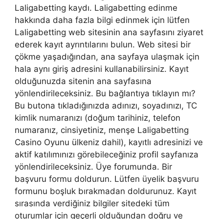
Laligabetting kaydı. Laligabetting edinme
hakkında daha fazla bilgi edinmek için lütfen
Laligabetting web sitesinin ana sayfasını ziyaret
ederek kayıt ayrıntılarını bulun. Web sitesi bir
çökme yaşadığından, ana sayfaya ulaşmak için
hala aynı giriş adresini kullanabilirsiniz. Kayıt
olduğunuzda sitenin ana sayfasına
yönlendirileceksiniz. Bu bağlantıya tıklayın mı?
Bu butona tıkladığınızda adınızı, soyadınızı, TC
kimlik numaranızı (doğum tarihiniz, telefon
numaranız, cinsiyetiniz, menşe Laligabetting
Casino Oyunu ülkeniz dahil), kayıtlı adresinizi ve
aktif katılımınızı görebileceğiniz profil sayfanıza
yönlendirileceksiniz. Üye forumunda. Bir
başvuru formu doldurun. Lütfen üyelik başvuru
formunu boşluk bırakmadan doldurunuz. Kayıt
sırasında verdiğiniz bilgiler sitedeki tüm
oturumlar için geçerli olduğundan doğru ve