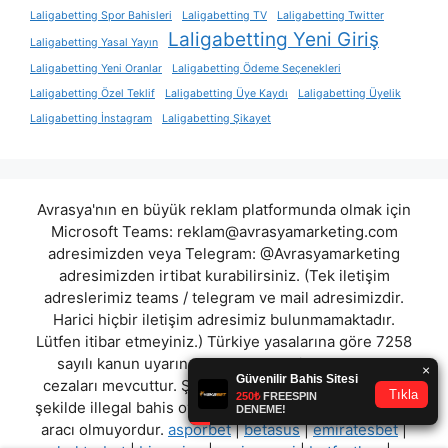
Laligabetting Spor Bahisleri
Laligabetting TV
Laligabetting Twitter
Laligabetting Yeni Giriş
Laligabetting Yasal Yayın
Laligabetting Yeni Oranlar
Laligabetting Ödeme Seçenekleri
Laligabetting Özel Teklif
Laligabetting Üye Kaydı
Laligabetting Üyelik
Laligabetting İnstagram
Laligabetting Şikayet
Avrasya'nın en büyük reklam platformunda olmak için
Microsoft Teams:
reklam@avrasyamarketing.com
adresimizden veya Telegram: @Avrasyamarketing
adresimizden irtibat kurabilirsiniz. (Tek iletişim
adreslerimiz teams / telegram ve mail adresimizdir.
Harici hiçbir iletişim adresimiz bulunmamaktadır.
Lütfen itibar etmeyiniz.) Türkiye yasalarına göre 7258
sayılı kanun uyarınca yasa dışı bahis oynamanın
cezaları mevcuttur. Şu an bulunduğunuz site hiç bir
şekilde illegal bahis oyunları oynatmıyor ve oynamaya
aracı olmuyordur.
asporbet
|
betasus
|
emiratesbet
|