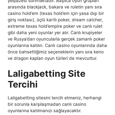
yelpazesi sunmaktadır. Başlıca oyun grupları
arasında blackjack, bakara ve ruletin yanı sıra
casino hold’em (texas hold’em için yasa dışı bir
giriş noktası), üçlü kartlı poker, dream catcher,
extreme texas hold’empire poker ve canlı rulet
gibi daha yeni oyunlar yer alır. Canlı krupiyeler
ve Rusya’dan oyuncularla gerçek zamanlı poker
oyunlarına katılın. Canlı casino oyunlarında daha
önce bahsettiğimiz seçeneklerin yanı sıra keno
ve dragon kaplan oyun türleri de mevcuttur.
Laligabetting Site
Tercihi
Laligabetting sitesini tercih etmeniz, herhangi
bir sorunla karşılaşmadan canlı casino
oyunlarına katılmanızı sağlayacaktır.