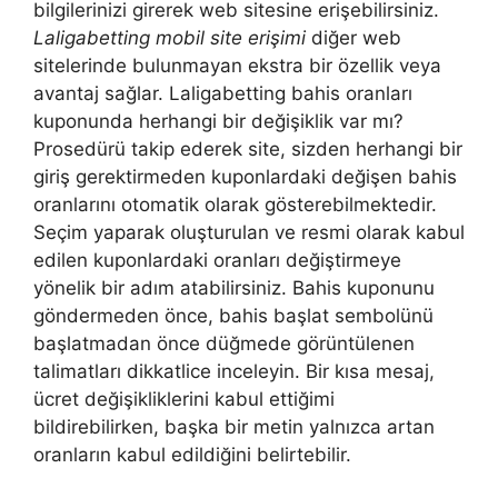
bilgilerinizi girerek web sitesine erişebilirsiniz.
Laligabetting mobil site erişimi
diğer web
sitelerinde bulunmayan ekstra bir özellik veya
avantaj sağlar. Laligabetting bahis oranları
kuponunda herhangi bir değişiklik var mı?
Prosedürü takip ederek site, sizden herhangi bir
giriş gerektirmeden kuponlardaki değişen bahis
oranlarını otomatik olarak gösterebilmektedir.
Seçim yaparak oluşturulan ve resmi olarak kabul
edilen kuponlardaki oranları değiştirmeye
yönelik bir adım atabilirsiniz. Bahis kuponunu
göndermeden önce, bahis başlat sembolünü
başlatmadan önce düğmede görüntülenen
talimatları dikkatlice inceleyin. Bir kısa mesaj,
ücret değişikliklerini kabul ettiğimi
bildirebilirken, başka bir metin yalnızca artan
oranların kabul edildiğini belirtebilir.