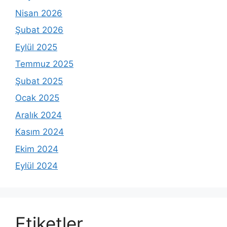
Nisan 2026
Şubat 2026
Eylül 2025
Temmuz 2025
Şubat 2025
Ocak 2025
Aralık 2024
Kasım 2024
Ekim 2024
Eylül 2024
Etiketler