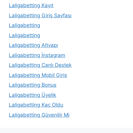
Laligabetting Kayıt
Laligabetting Giriş Sayfası
Laligabetting
Laligabetting
Laligabetting Altyapı
Laligabetting İnstagram
Laligabetting Canlı Destek
Laligabetting Mobil Giriş
Laligabetting Bonus
Laligabetting Üyelik
Laligabetting Kaç Oldu
Laligabetting Güvenilir Mi