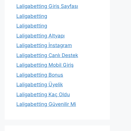
Laligabetting Giriş Sayfası
Laligabetting
Laligabetting
Laligabetting Altyapı
Laligabetting İnstagram
Laligabetting Canlı Destek
Laligabetting Mobil Giriş
Laligabetting Bonus
Laligabetting Üyelik
Laligabetting Kaç Oldu
Laligabetting Güvenilir Mi