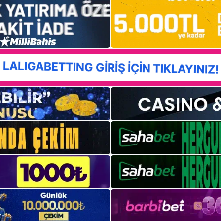
LALIGABETTING GİRİŞ İÇİN TIKLAYINIZ!