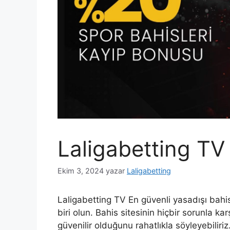
Laligabetting TV
Ekim 3, 2024
yazar
Laligabetting
Laligabetting TV En güvenli yasadışı bahi
biri olun. Bahis sitesinin hiçbir sorunla kar
güvenilir olduğunu rahatlıkla söyleyebiliri