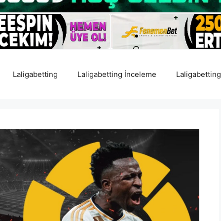
Laligabetting
Laligabetting İnceleme
Laligabetting