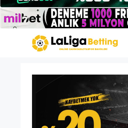
İçeriğe
atla