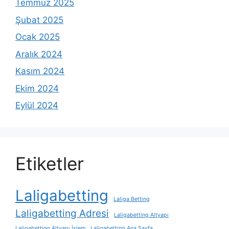
Temmuz 2025
Şubat 2025
Ocak 2025
Aralık 2024
Kasım 2024
Ekim 2024
Eylül 2024
Etiketler
Laligabetting
Laliga Betting
Laligabetting Adresi
Laligabetting Altyapı
Laligabetting Altyapı İşlem
Laligabetting Ana Sayfa