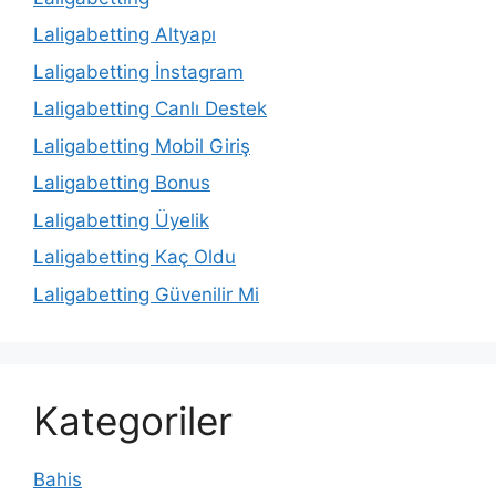
Laligabetting Altyapı
Laligabetting İnstagram
Laligabetting Canlı Destek
Laligabetting Mobil Giriş
Laligabetting Bonus
Laligabetting Üyelik
Laligabetting Kaç Oldu
Laligabetting Güvenilir Mi
Kategoriler
Bahis