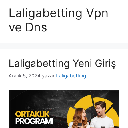
Laligabetting Vpn
ve Dns
Laligabetting Yeni Giriş
Aralık 5, 2024
yazar
Laligabetting