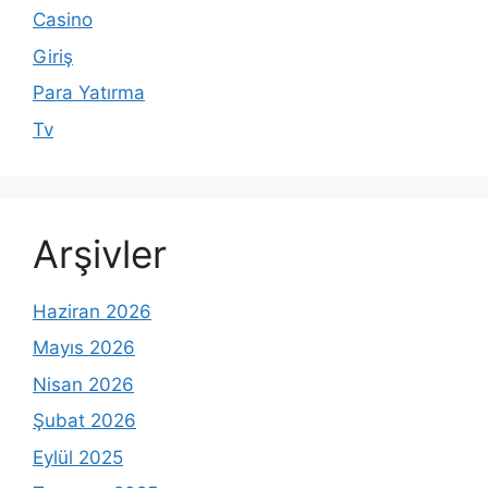
Casino
Giriş
Para Yatırma
Tv
Arşivler
Haziran 2026
Mayıs 2026
Nisan 2026
Şubat 2026
Eylül 2025